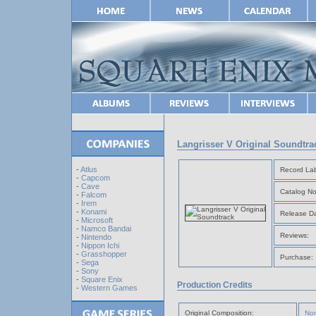
Langrisser V Original Soundtra
-
Atlus
Record Lab
-
Capcom
-
Cave
Catalog No
-
Falcom
-
Irem
-
Konami
Release Da
-
Microsoft
-
Namco Bandai
Reviews:
-
Nintendo
-
Nippon Ichi
-
Grasshopper
Purchase:
-
Sega
-
Sony
-
Square Enix
Production Credits
-
Western Games
Original Composition:
Nor