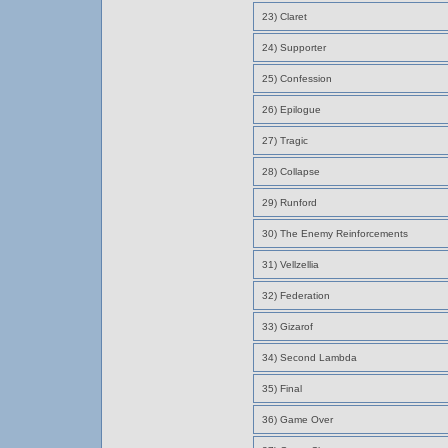
23) Claret
24) Supporter
25) Confession
26) Epilogue
27) Tragic
28) Collapse
29) Runford
30) The Enemy Reinforcements
31) Vellzellia
32) Federation
33) Gizarof
34) Second Lambda
35) Final
36) Game Over