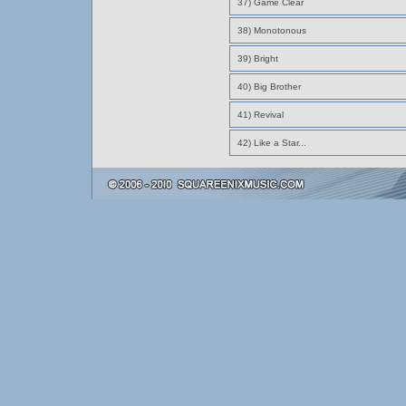
37) Game Clear
38) Monotonous
39) Bright
40) Big Brother
41) Revival
42) Like a Star...