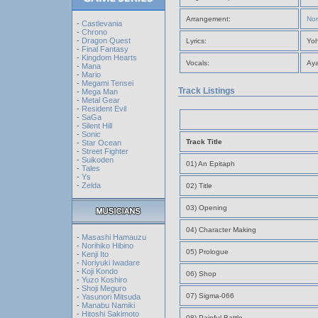
Arrangement:
Nor
-
Castlevania
-
Chrono
-
Dragon Quest
Lyrics:
Yoh
-
Final Fantasy
-
Kingdom Hearts
Vocals:
Ay
-
Mana
-
Mario
-
Megami Tensei
Track Listings
-
Mega Man
-
Metal Gear
-
Resident Evil
-
SaGa
-
Silent Hill
-
Sonic
Track Title
-
Star Ocean
-
Street Fighter
-
Suikoden
01) An Epitaph
-
Tales
-
Ys
-
Zelda
02) Title
03) Opening
04) Character Making
-
Masashi Hamauzu
-
Norihiko Hibino
05) Prologue
-
Kenji Ito
-
Noriyuki Iwadare
-
Koji Kondo
06) Shop
-
Yuzo Koshiro
-
Shoji Meguro
07) Sigma-066
-
Yasunori Mitsuda
-
Manabu Namiki
-
Hitoshi Sakimoto
08) Painful Battle