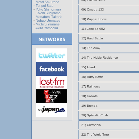
-
Motoi Sakuraba
-
Tenpei Sato
-
Yoko Shimomura
09) Omega-133
-
Koichi Sugiyama
-
Masafumi Takada
10) Puppet Show
-
Nobuo Uematsu
-
Michiru Yamane
-
Akira Yamaoka
11) Lambda-052
12) Hard Battle
13) The Army
14) The Noble Residence
15) Alfred
16) Hurry Battle
17) Rainforss
18) Kalxath
19) Brenda
20) Splendid Cmdr
21) Crimsonia
22) The World Tree