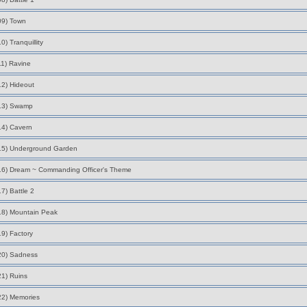
09) Town
10) Tranquillity
11) Ravine
12) Hideout
13) Swamp
14) Cavern
15) Underground Garden
16) Dream ~ Commanding Officer's Theme
17) Battle 2
18) Mountain Peak
19) Factory
20) Sadness
21) Ruins
22) Memories