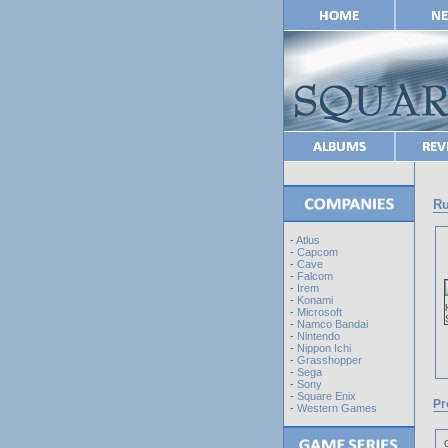
Ru
-
Atlus
-
Capcom
-
Cave
-
Falcom
-
Irem
-
Konami
-
Microsoft
-
Namco Bandai
-
Nintendo
-
Nippon Ichi
-
Grasshopper
-
Sega
-
Sony
-
Square Enix
Pr
-
Western Games