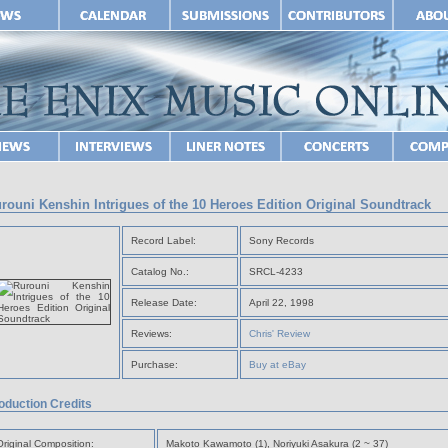
rouni Kenshin Intrigues of the 10 Heroes Edition Original Soundtrack
Record Label:
Sony Records
Catalog No.:
SRCL-4233
Release Date:
April 22, 1998
Reviews:
Chris' Review
Purchase:
Buy at eBay
oduction Credits
Original Composition:
Makoto Kawamoto (1), Noriyuki Asakura (2 ~ 37)