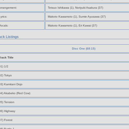
Arrangement:
Tetsuo Ishikawa (1), Noriyuki Asakura (37)
Lyrics:
Makoto Kawamoto (1), Sumie Ayusawa (37)
Vocals:
Makoto Kawamoto (1), Eri Kawai (37)
ack Listings
Disc One (68:15)
Track Title
01) 1/2
02) Tokyo
03) Kamitani Dojo
04) Akabeko (Red Cow)
05) Tension
06) Highway
07) Forest
08) Battle 1