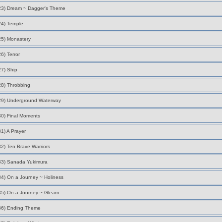
23) Dream ~ Dagger's Theme
24) Temple
25) Monastery
26) Terror
27) Ship
28) Throbbing
29) Underground Waterway
30) Final Moments
31) A Prayer
32) Ten Brave Warriors
33) Sanada Yukimura
34) On a Journey ~ Holiness
35) On a Journey ~ Gleam
36) Ending Theme