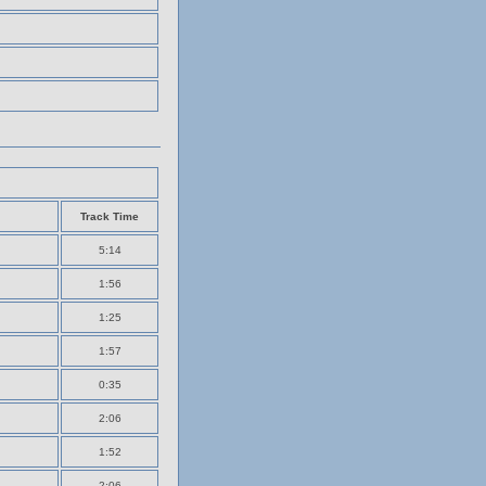
Track Time
5:14
1:56
1:25
1:57
0:35
2:06
1:52
2:06