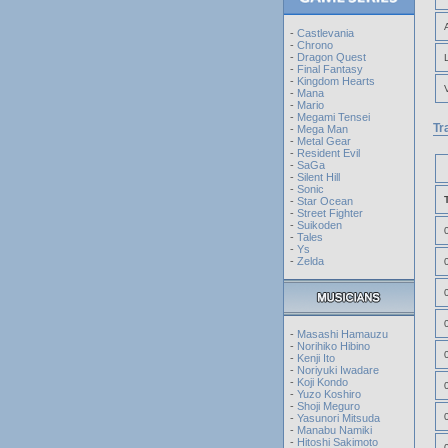
-
Castlevania
-
Chrono
-
Dragon Quest
-
Final Fantasy
-
Kingdom Hearts
-
Mana
-
Mario
-
Megami Tensei
Tr
-
Mega Man
-
Metal Gear
-
Resident Evil
-
SaGa
-
Silent Hill
-
Sonic
-
Star Ocean
-
Street Fighter
-
Suikoden
-
Tales
-
Ys
-
Zelda
-
Masashi Hamauzu
-
Norihiko Hibino
-
Kenji Ito
-
Noriyuki Iwadare
-
Koji Kondo
-
Yuzo Koshiro
-
Shoji Meguro
-
Yasunori Mitsuda
-
Manabu Namiki
-
Hitoshi Sakimoto