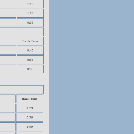
1:15
1:24
0:37
Track Time
0:45
0:53
0:30
Track Time
1:23
0:56
1:09