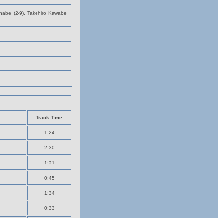
tanabe (2-9), Takehiro Kawabe
Track Time
1:24
2:30
1:21
0:45
1:34
0:33