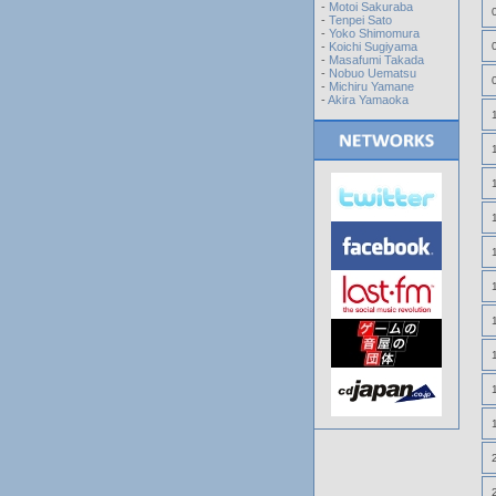
-
Motoi Sakuraba
-
Tenpei Sato
-
Yoko Shimomura
-
Koichi Sugiyama
-
Masafumi Takada
-
Nobuo Uematsu
-
Michiru Yamane
-
Akira Yamaoka