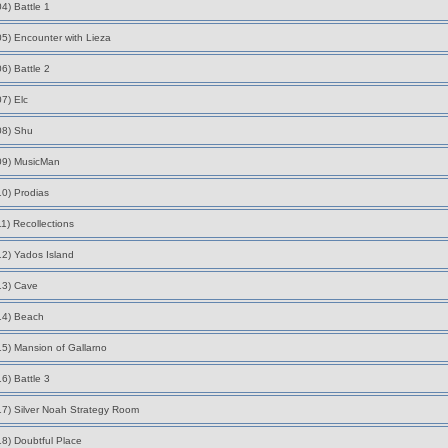
04) Battle 1
05) Encounter with Lieza
06) Battle 2
07) Elc
08) Shu
09) MusicMan
10) Prodias
11) Recollections
12) Yados Island
13) Cave
14) Beach
15) Mansion of Gallarno
16) Battle 3
17) Silver Noah Strategy Room
18) Doubtful Place