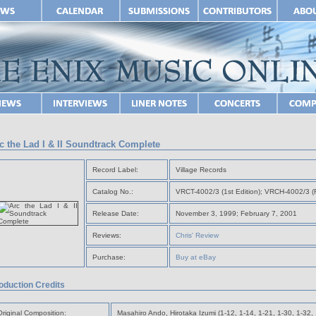
c the Lad I & II Soundtrack Complete
Record Label:
Village Records
Catalog No.:
VRCT-4002/3 (1st Edition); VRCH-4002/3 (R
Release Date:
November 3, 1999; February 7, 2001
Reviews:
Chris' Review
Purchase:
Buy at eBay
oduction Credits
Original Composition:
Masahiro Ando, Hirotaka Izumi (1-12, 1-14, 1-21, 1-30, 1-32, 