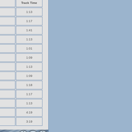
Track Time
1:13
1:17
1:41
1:13
1:01
1:09
1:13
1:09
1:18
1:17
1:13
4:19
3:19