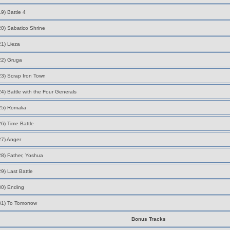
19) Battle 4
20) Sabatico Shrine
21) Lieza
22) Gruga
23) Scrap Iron Town
24) Battle with the Four Generals
25) Romalia
26) Time Battle
27) Anger
28) Father, Yoshua
29) Last Battle
30) Ending
31) To Tomorrow
Bonus Tracks