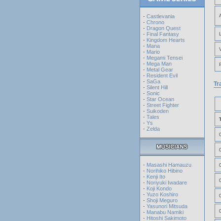
-
Castlevania
-
Chrono
-
Dragon Quest
-
Final Fantasy
-
Kingdom Hearts
-
Mana
-
Mario
-
Megami Tensei
-
Mega Man
-
Metal Gear
-
Resident Evil
-
SaGa
Tr
-
Silent Hill
-
Sonic
-
Star Ocean
-
Street Fighter
-
Suikoden
-
Tales
-
Ys
-
Zelda
-
Masashi Hamauzu
-
Norihiko Hibino
-
Kenji Ito
-
Noriyuki Iwadare
-
Koji Kondo
-
Yuzo Koshiro
-
Shoji Meguro
-
Yasunori Mitsuda
-
Manabu Namiki
-
Hitoshi Sakimoto