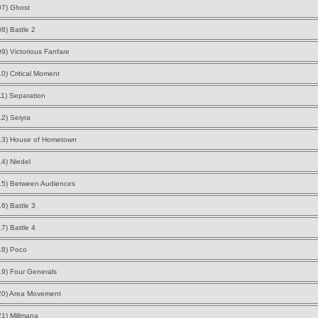
07) Ghost
08) Battle 2
09) Victorious Fanfare
10) Critical Moment
11) Separation
12) Seiyra
13) House of Hometown
14) Niedel
15) Between Audiences
16) Battle 3
17) Battle 4
18) Poco
19) Four Generals
20) Area Movement
21) Millmana