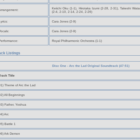
Keiichi Oku (1-1), Hirotaka Izumi (2-28, 2-31), Takeshi Wa
Arrangement:
(2-4, 2-10, 2-14, 2-24, 2-26)
Lyrics:
Cara Jones (2-9)
Vocals:
Cara Jones (2-9)
Performance:
Royal Philharmonic Orchestra (1-1)
ack Listings
Disc One - Arc the Lad Original Soundtrack (47:51)
Track Title
01) Theme of Arc the Lad
02) All Beginnings
03) Father, Yoshua
04) Arc
05) Battle 1
06) Ark Demon