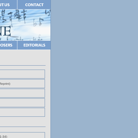
eprint)
1-34)