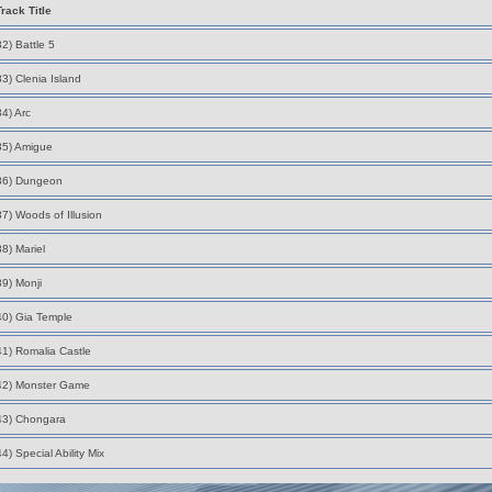
Track Title
32) Battle 5
33) Clenia Island
34) Arc
35) Amigue
36) Dungeon
37) Woods of Illusion
38) Mariel
39) Monji
40) Gia Temple
41) Romalia Castle
42) Monster Game
43) Chongara
44) Special Ability Mix